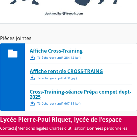
Pièces jointes
Affiche Cross-Training
Télécharger
( .
pdf
,
284.12
ko
)
Affiche rentrée CROSS-TRAING
Télécharger
( .
pdf
,
4.31
ko
)
Cross-Training-séance Prépa compet dept-
2025
Télécharger
( .
pdf
,
667.99
ko
)
Lycée Pierre-Paul Riquet, lycée de l'espace
Contacts
Mentions légales
Chartes d'utilisation
Données personnelles