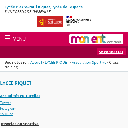
Panneau de gestion des cookies
Lycée Pierre-Paul Riquet, lycée de l'espace
Menu de la rubrique
Contenu
SAINT ORENS DE GAMEVILLE
MENU
Se connecter
Vous êtes ici :
Accueil
›
LYCEE RIQUET
›
Association Sportive
›
Cross-
training
LYCEE RIQUET
Actualités culturelles
Twitter
Instagram
YouTube
Association Sportive