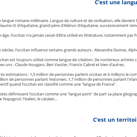
C'est une langu
e langue romane millénaire. Langue de culture et de civilisation, elle devient 
aume IX d'Aquitaine, grand-père d'Aliénor d'Aquitaine, successivement reine
âge, l'occitan n'a jamais cessé d'être utilisé en littérature, notamment par F
 siècles, l'occitan influence certains grands auteurs : Alexandre Dumas, Alph
ccitan est toujours utilisé comme langue de création. De nombreux artistes cé
es uns : Claude Nougaro, Ben Vautier, Francis Cabrel et bien d'autres.
res estimations : 1,5 million de personnes parlent occitan et 6 millions le c
million de personnes parlant l'estonien, 1,7 million de personnes parlant l'irla
pectif quand l'occitan est classifié comme une "langue de France".
listes définissent l'occitan comme une "langue pont" de part sa place géogr
espagnol, l'italien, le catalan...
C'est un territoi