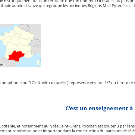
rlé historiquement dans un territoire que l'on nomme l'Occitanie, ou plus préc
citanie administrative qui regroupe les anciennes Régions Midi-Pyrénées et
citanophone (ou "l'Occitanie culturelle") représente environ 1/3 du territoire
C'est un enseignement à S
ccitanie, et notamment au lycée Saint-Orens, l'occitan est soutenu par l'ens
ssement comme un point important dans la construction du parcours de l'élèv