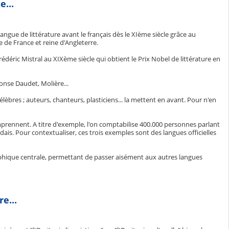
e...
langue de littérature avant le français dès le XIème siècle grâce au
 de France et reine d'Angleterre.
rédéric Mistral au XIXème siècle qui obtient le Prix Nobel de littérature en
onse Daudet, Molière...
lèbres ; auteurs, chanteurs, plasticiens... la mettent en avant. Pour n'en
omprennent. A titre d'exemple, l'on comptabilise 400.000 personnes parlant
ndais. Pour contextualiser, ces trois exemples sont des langues officielles
aphique centrale, permettant de passer aisément aux autres langues
re...