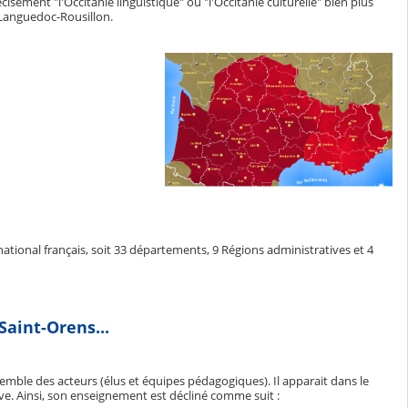
isément "l'Occitanie linguistique" ou "l'Occitanie culturelle" bien plus
 Languedoc-Rousillon.
 national français, soit 33 départements, 9 Régions administratives et 4
aint-Orens...
emble des acteurs (élus et équipes pédagogiques). Il apparait dans le
e. Ainsi, son enseignement est décliné comme suit :