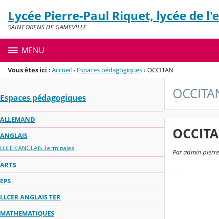
Panneau de gestion des cookies
Lycée Pierre-Paul Riquet, lycée de l'
Menu de la rubrique
Contenu
SAINT ORENS DE GAMEVILLE
MENU
Vous êtes ici :
Accueil
›
Espaces pédagogiques
›
OCCITAN
OCCITA
Espaces pédagogiques
ALLEMAND
OCCITA
ANGLAIS
LLCER ANGLAIS Terminales
Par admin pierre-
ARTS
EPS
LLCER ANGLAIS TER
MATHEMATIQUES