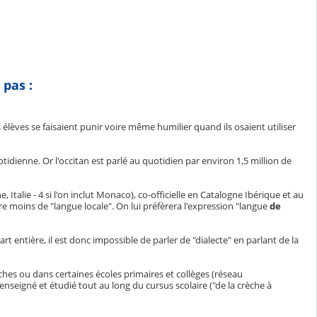
 pas :
lèves se faisaient punir voire même humilier quand ils osaient utiliser
idienne. Or l'occitan est parlé au quotidien par environ 1,5 million de
, Italie - 4 si l'on inclut Monaco), co-officielle en Catalogne Ibérique et au
core moins de "langue locale". On lui préfèrera l'expression "langue
de
art entière, il est donc impossible de parler de "dialecte" en parlant de la
hes ou dans certaines écoles primaires et collèges (réseau
enseigné et étudié tout au long du cursus scolaire ("de la crèche à