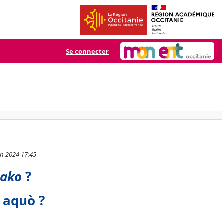
Se connecter
uin 2024 17:45
zako
?
s aquò ?