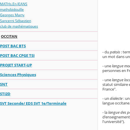
MATHs.En.JEANS
mathsbidouille
Georges Marty
Sancerni Sébastien
club de mathématiques
OCCITAN
POST BAC BTS
- du
patois
: ter
POST BAC CPGE TSI
un mot dans une
PROJET START-UP
- une
langue mo
personnes en Fr
Sciences Physiques
- une
langue loc
SNT
statut similaire
France".
STI2D
- un
dialecte
: un
langue occitane
SVT Seconde/ EDS SVT 1e/Terminale
- la
langue des p
d'enseignement i
l'université").