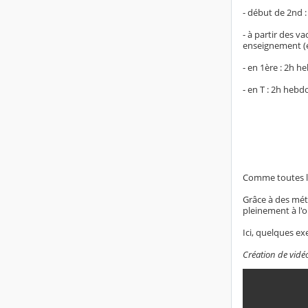
- début de 2nd :
- à partir des v
enseignement (e
- en 1ère : 2h h
- en T : 2h hebd
Comme toutes le
Grâce à des méth
pleinement à l'o
Ici, quelques ex
Création de vidé