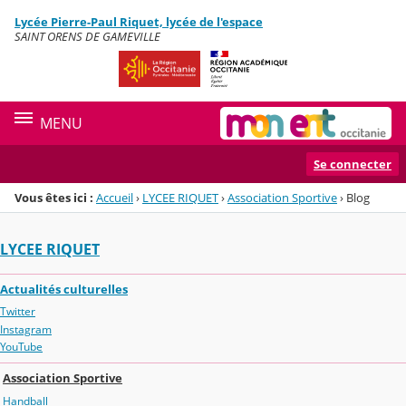
Panneau de gestion des cookies
Lycée Pierre-Paul Riquet, lycée de l'espace
Menu de la rubrique
Contenu
SAINT ORENS DE GAMEVILLE
MENU
Se connecter
Vous êtes ici :
Accueil
›
LYCEE RIQUET
›
Association Sportive
›
Blog
LYCEE RIQUET
Actualités culturelles
Twitter
Instagram
YouTube
Association Sportive
Handball