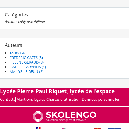
Catégories
Aucune catégorie définie
Auteurs
Tous (19)
FREDERIC CAZES (5)
HELENE GERAUD (8)
ISABELLE ARANDA (1)
MAILYS LE DEUN (2)
Lycée Pierre-Paul Riquet, lycée de l'espace
Contacts
Mentions légales
Chartes d'utilisation
Données personnelles