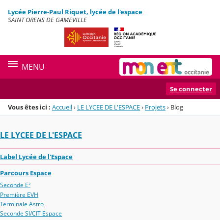
Panneau de gestion des cookies
Lycée Pierre-Paul Riquet, lycée de l'espace
Menu de la rubrique
Contenu
SAINT ORENS DE GAMEVILLE
MENU
Se connecter
Vous êtes ici :
Accueil
›
LE LYCEE DE L'ESPACE
›
Projets
›
Blog
LE LYCEE DE L'ESPACE
Label Lycée de l'Espace
Parcours Espace
Seconde E²
Première EVH
Terminale Astro
Seconde SI/CIT Espace