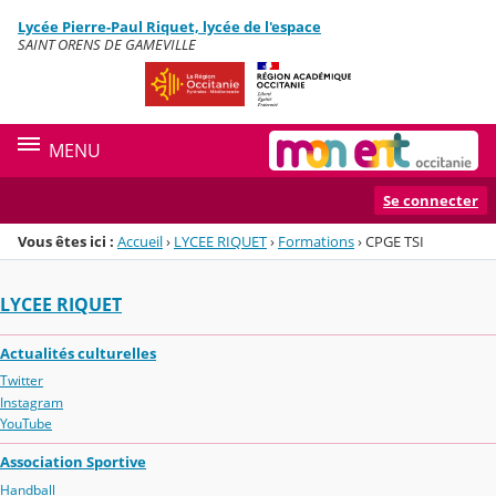
Panneau de gestion des cookies
Lycée Pierre-Paul Riquet, lycée de l'espace
Menu de la rubrique
Contenu
SAINT ORENS DE GAMEVILLE
MENU
Se connecter
Vous êtes ici :
Accueil
›
LYCEE RIQUET
›
Formations
›
CPGE TSI
LYCEE RIQUET
Actualités culturelles
Twitter
Instagram
YouTube
Association Sportive
Handball