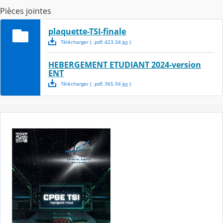
Pièces jointes
plaquette-TSI-finale
Télécharger
( .
pdf
,
423.34
ko
)
HEBERGEMENT ETUDIANT 2024-version
ENT
Télécharger
( .
pdf
,
365.94
ko
)