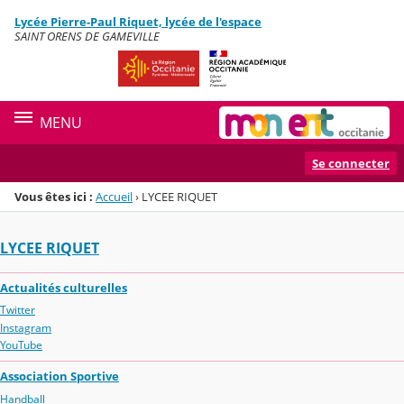
Panneau de gestion des cookies
Lycée Pierre-Paul Riquet, lycée de l'espace
Menu de la rubrique
Contenu
SAINT ORENS DE GAMEVILLE
MENU
Se connecter
Vous êtes ici :
Accueil
›
LYCEE RIQUET
LYCEE RIQUET
Actualités culturelles
Twitter
Instagram
YouTube
Association Sportive
Handball