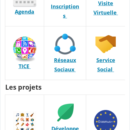
Visite
Inscription
Agenda
Virtuelle
s
Réseaux
Service
TICE
Sociaux
Social
Les projets
Développe