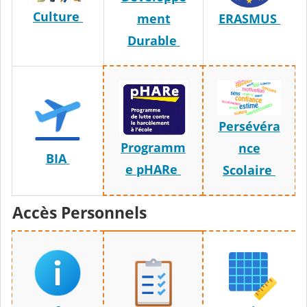
Culture
ment
ERASMUS
Durable
Persévéra
Programm
nce
BIA
e pHARe
Scolaire
Accès Personnels